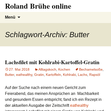
Roland Brühe online
Zum
Inhalt
springen
Suchen
Menü
nach:
Schlagwort-Archiv: Butter
Lachsfilet mit Kohlrabi-Kartoffel-Gratin
27. Mai 2018
Alltagskoch
,
Kochen
Bechamelsoße
,
Butter
,
eathealthy
,
Gratin
,
Kartoffeln
,
Kohlrabi
,
Lachs
,
Rapsöl
Auf der Suche nach einem neuen Gericht zum
Feierabend, das meinen Ansprüchen an Machbarkeit
und gesundem Essen entspricht, fand ich ein Rezept in
der aktuellen Ausgabe der Zeitschrift
eathealthy