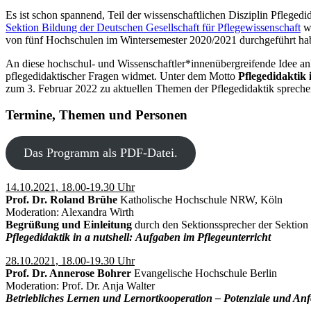
Es ist schon spannend, Teil der wissenschaftlichen Disziplin Pfleged
Sektion Bildung der Deutschen Gesellschaft für Pflegewissenschaft
wa
von fünf Hochschulen im Wintersemester 2020/2021 durchgeführt ha
An diese hochschul- und Wissenschaftler*innenübergreifende Idee an
pflegedidaktischer Fragen widmet. Unter dem Motto
Pflegedidaktik 
zum 3. Februar 2022 zu aktuellen Themen der Pflegedidaktik sprechen
Termine, Themen und Personen
Das Programm als PDF-Datei.
14.10.2021, 18.00-19.30 Uhr
Prof. Dr. Roland Brühe
Katholische Hochschule NRW, Köln
Moderation: Alexandra Wirth
Begrüßung und Einleitung
durch den Sektionssprecher der Sektion
Pflegedidaktik in a nutshell: Aufgaben im Pflegeunterricht
28.10.2021, 18.00-19.30 Uhr
Prof. Dr. Annerose Bohrer
Evangelische Hochschule Berlin
Moderation: Prof. Dr. Anja Walter
Betriebliches Lernen und Lernortkooperation – Potenziale und Anf