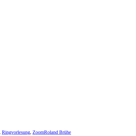
,
Ringvorlesung
,
Zoom
Roland Brühe