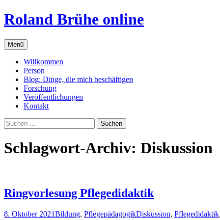
Zum
Roland Brühe online
Inhalt
springen
Menü
Willkommen
Person
Blog: Dinge, die mich beschäftigen
Forschung
Veröffentlichungen
Kontakt
Suchen
nach:
Schlagwort-Archiv: Diskussion
Ringvorlesung Pflegedidaktik
8. Oktober 2021
Bildung
,
Pflegepädagogik
Diskussion
,
Pflegedidaktik