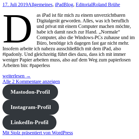
17. Juli 2019
Allgemeines
,
iPad
Blog
,
Editorial
Roland Brühe
D
as iPad ist für mich zu einem unverzichtbaren
Digitalgerät geworden. Alles, was ich beruflich
und privat mit einem Computer machen möchte,
habe ich damit rasch zur Hand. „Normale“
Computer, also die Windows-PCs zuhause und im
Büro, benötige ich dagegen fast gar nicht mehr.
Insofern arbeite ich nahezu ausschließlich mit dem iPad, also
#ipadonly. Und gleichzeitig führt dies dazu, dass ich mit immer
weniger Papier arbeiten muss, also auf dem Weg zum papierlosen
Arbeiten bin: #paperless
Ein
weiterlesen
→
Weblog
Alle 2 Kommentare anzeigen
zur
Mastodon-Profil
#ipadonly-
Herausforderung
Instagram-Profil
LinkedIn-Profil
Mit Stolz präsentiert von WordPress