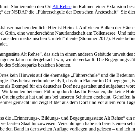
h mit Studierenden den Ort
Alt Rehse
im Rahmen einer Exkursion besuc
ung“ der NSDAP die „Führerschgule der Deutschen Ärzteschaft“. Sie d
äuser machen deutlich: Hier ist Heimat. Auf vielen Balken der Häuser i
iel Grün, eine wunderschöne Naturlandschaft am Tollensesee. Und mitte
n aus dem medizinischen Umfeld“ diente (Stommer 2017). Heute befind
det.
ungsstätte Alt Rehse“, das sich in einem anderen Gebäude unweit des S
ngenen Jahren untergebracht war, wurde verkauft. Die Begegnungsstätt
de des Schlossparks beziehen können.
 Ortes kein Hinweis auf die ehemalige „Führerschule“ und die Bedeutu
gie. Das heimatverbundene Idyll, das dem Flaneur im Ort begegnet, is
tte als Exempel für ein deutsches Dorf neu gestaltet und aufgebaut wo
e. Wir konnten bei einer Führung durch das für Personen, die keine Hot
 Ort eingebaut hat und uns bei unseren Schritten erscheint. Geholfen h
ehmer gemacht und zeigt Bilder aus dem Dorf und vor allem vom Tage
ss die „Erinnerungs-, Bildungs- und Begegnungsstätte Alt Rehse“ ein n
rfassten Staat hinzuweisen. Verschlungen habe ich bereits einen sehr
habe den Band in der zweiten Auflage vorliegen und gelesen – und ich 