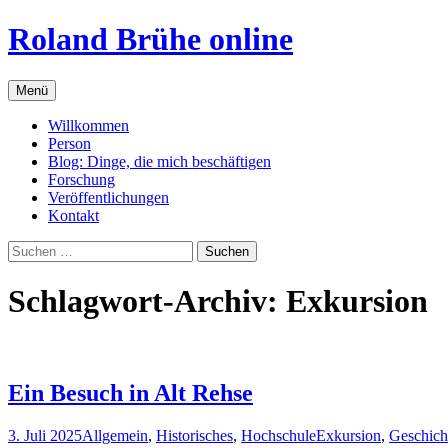
Zum
Roland Brühe online
Inhalt
springen
Menü
Willkommen
Person
Blog: Dinge, die mich beschäftigen
Forschung
Veröffentlichungen
Kontakt
Suchen
nach:
Schlagwort-Archiv: Exkursion
Ein Besuch in Alt Rehse
3. Juli 2025
Allgemein
,
Historisches
,
Hochschule
Exkursion
,
Geschich