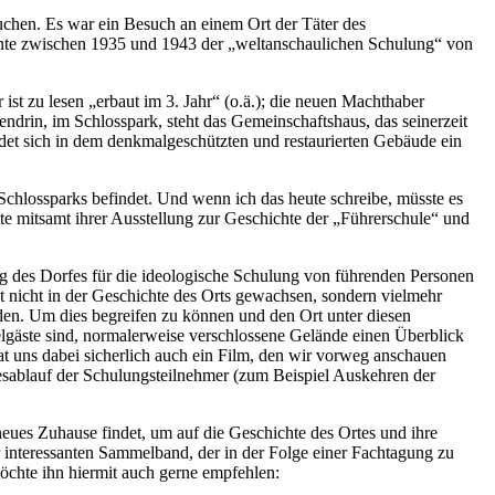
hen. Es war ein Besuch an einem Ort der Täter des
iente zwischen 1935 und 1943 der „weltanschaulichen Schulung“ von
st zu lesen „erbaut im 3. Jahr“ (o.ä.); die neuen Machthaber
ndrin, im Schlosspark, steht das Gemeinschaftshaus, das seinerzeit
et sich in dem denkmalgeschützten und restaurierten Gebäude ein
chlossparks befindet. Und wenn ich das heute schreibe, müsste es
e mitsamt ihrer Ausstellung zur Geschichte der „Führerschule“ und
ng des Dorfes für die ideologische Schulung von führenden Personen
t nicht in der Geschichte des Orts gewachsen, sondern vielmehr
rden. Um dies begreifen zu können und den Ort unter diesen
elgäste sind, normalerweise verschlossene Gelände einen Überblick
at uns dabei sicherlich auch ein Film, den wir vorweg anschauen
sablauf der Schulungsteilnehmer (zum Beispiel Auskehren der
eues Zuhause findet, um auf die Geschichte des Ortes und ihre
 interessanten Sammelband, der in der Folge einer Fachtagung zu
möchte ihn hiermit auch gerne empfehlen: