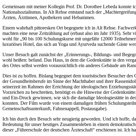
Gemeinsam mit meiner Kollegin Prof. Dr. Dorothee Lebeda konnte ic
Nationalsozialismus. In Alt Rehse entstand nach der „Machtergreif
Ärzten, Ärztinnen, Apothekern und Hebammen.
Einem wahrhaft pittoresken Ort begegnete ich in Alt Rehse. Fachwerkh
machten eine neue Zeitzählung auf (erbaut also im Jahr 1935). Sehr v
wohl für „90 bis 100 Schulungskurse mit ungefähr 12000 Teilnehmer
luxuriöses Hotel, das sich an Yoga und Ayurveda suchende Gäste wen
Unser Besuch galt zunächst der „Erinnerungs-, Bildungs- und Begegn
wohl heißen: befand. Das Haus, in dem die Gedenkstätte in den verga
des Ortes selbst werden voraussichtlich ein anderes Gebäude am Ran
Dies ist zu hoffen. Bislang begegnet dem touristischen Besucher des
der Gesundheitsberufe im Sinne der Machthaber und ihrer Rassenidolo
seinerzeit im Rahmen der Errichtung der ideologischen Erziehungsstä
Vorzeichen zu beschreiten, benötigt es die Hinweise der Gedenkstätt
und Ein-Druck gewinnen, wie sich die damalige Ideologiestätte in den
konnten. Der Film wurde von einem damaligen frühen Schulungsteiln
Gemeinschaftsunterkunft, Fahnenappell, Postausgabe).
Ich bin durch den Besuch sehr neugierig geworden. Und ich hoffe, da
Bedeutung für unser heutiges Zusammenleben in einem demokratisch ve
dieser „Führerschule der deutschen Ärzteschaft“ erschienen ist. Ich 