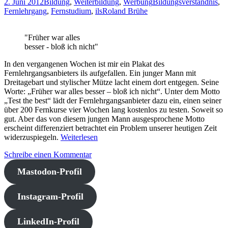
2. Juni 2012
Bildung
,
Weiterbildung
,
Werbung
Bildungsverständnis
,
Fernlehrgang
,
Fernstudium
,
ils
Roland Brühe
"Früher war alles
besser - bloß ich nicht"
In den vergangenen Wochen ist mir ein Plakat des
Fernlehrgangsanbieters ils aufgefallen. Ein junger Mann mit
Dreitagebart und stylischer Mütze lacht einem dort entgegen. Seine
Worte: „Früher war alles besser – bloß ich nicht“. Unter dem Motto
„Test the best“ lädt der Fernlehrgangsanbieter dazu ein, einen seiner
über 200 Fernkurse vier Wochen lang kostenlos zu testen. Soweit so
gut. Aber das von diesem jungen Mann ausgesprochene Motto
erscheint differenziert betrachtet ein Problem unserer heutigen Zeit
widerzuspiegeln.
Weiterlesen
Schreibe einen Kommentar
Mastodon-Profil
Instagram-Profil
LinkedIn-Profil