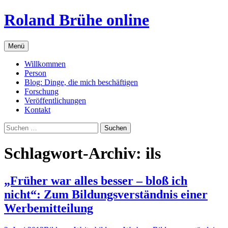
Zum
Roland Brühe online
Inhalt
springen
Menü
Willkommen
Person
Blog: Dinge, die mich beschäftigen
Forschung
Veröffentlichungen
Kontakt
Suchen
nach:
Schlagwort-Archiv: ils
„Früher war alles besser – bloß ich
nicht“: Zum Bildungsverständnis einer
Werbemitteilung