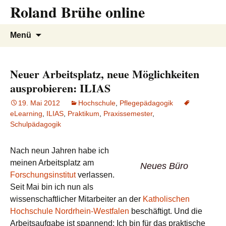
Roland Brühe online
Zum
Inhalt
springen
Suchen
Menü
nach:
Neuer Arbeitsplatz, neue Möglichkeiten
ausprobieren: ILIAS
19. Mai 2012
Hochschule
,
Pflegepädagogik
eLearning
,
ILIAS
,
Praktikum
,
Praxissemester
,
Schulpädagogik
Nach neun Jahren habe ich
meinen Arbeitsplatz am
Neues Büro
Forschungsinstitut
verlassen.
Seit Mai bin ich nun als
wissenschaftlicher Mitarbeiter an der
Katholischen
Hochschule Nordrhein-Westfalen
beschäftigt. Und die
Arbeitsaufgabe ist spannend: Ich bin für das praktische