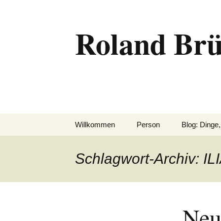
Zum
Inhalt
Roland Brü
springen
Willkommen
Person
Blog: Dinge,
Schlagwort-Archiv: IL
Neu