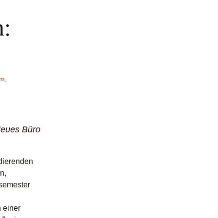
n:
um
,
eues Büro
udierenden
n,
rsemester
 einer