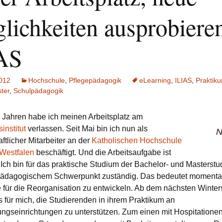
lichkeiten ausprobiere
AS
2012
Hochschule
,
Pflegepädagogik
eLearning
,
ILIAS
,
Praktik
ter
,
Schulpädagogik
Jahren habe ich meinen Arbeitsplatz am
institut
verlassen. Seit Mai bin ich nun als
N
ftlicher Mitarbeiter an der
Katholischen Hochschule
Westfalen
beschäftigt. Und die Arbeitsaufgabe ist
Ich bin für das praktische Studium der Bachelor- und Masterst
epädagogischem Schwerpunkt zuständig. Das bedeutet momenta
 für die Reorganisation zu entwickeln. Ab dem nächsten Winte
s für mich, die Studierenden in ihrem Praktikum an
ungseinrichtungen zu unterstützen. Zum einen mit Hospitationen