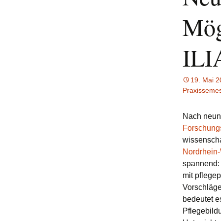
Mög
ILI
19. Mai 
Praxissemes
Nach neun 
Forschungs
wissenscha
Nordrhein-
spannend: 
mit pfleg
Vorschläge
bedeutet e
Pflegebild