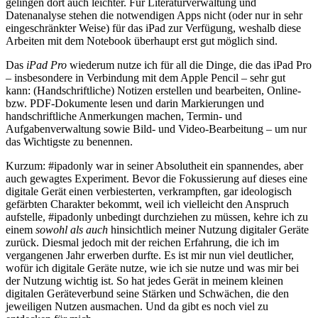
gelingen dort auch leichter. Für Literaturverwaltung und
Datenanalyse stehen die notwendigen Apps nicht (oder nur in sehr
eingeschränkter Weise) für das iPad zur Verfügung, weshalb diese
Arbeiten mit dem Notebook überhaupt erst gut möglich sind.
Das
iPad Pro
wiederum nutze ich für all die Dinge, die das iPad Pro
– insbesondere in Verbindung mit dem Apple Pencil – sehr gut
kann: (Handschriftliche) Notizen erstellen und bearbeiten, Online-
bzw. PDF-Dokumente lesen und darin Markierungen und
handschriftliche Anmerkungen machen, Termin- und
Aufgabenverwaltung sowie Bild- und Video-Bearbeitung – um nur
das Wichtigste zu benennen.
Kurzum: #ipadonly war in seiner Absolutheit ein spannendes, aber
auch gewagtes Experiment. Bevor die Fokussierung auf dieses eine
digitale Gerät einen verbiesterten, verkrampften, gar ideologisch
gefärbten Charakter bekommt, weil ich vielleicht den Anspruch
aufstelle, #ipadonly unbedingt durchziehen zu müssen, kehre ich zu
einem
sowohl als auch
hinsichtlich meiner Nutzung digitaler Geräte
zurück. Diesmal jedoch mit der reichen Erfahrung, die ich im
vergangenen Jahr erwerben durfte. Es ist mir nun viel deutlicher,
wofür ich digitale Geräte nutze, wie ich sie nutze und was mir bei
der Nutzung wichtig ist. So hat jedes Gerät in meinem kleinen
digitalen Geräteverbund seine Stärken und Schwächen, die den
jeweiligen Nutzen ausmachen. Und da gibt es noch viel zu