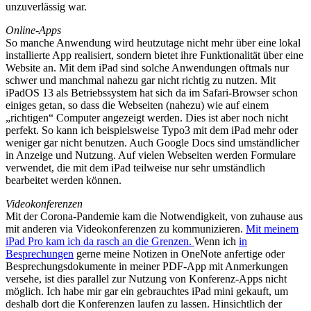
unzuverlässig war.
Online-Apps
So manche Anwendung wird heutzutage nicht mehr über eine lokal
installierte App realisiert, sondern bietet ihre Funktionalität über eine
Website an. Mit dem iPad sind solche Anwendungen oftmals nur
schwer und manchmal nahezu gar nicht richtig zu nutzen. Mit
iPadOS 13 als Betriebssystem hat sich da im Safari-Browser schon
einiges getan, so dass die Webseiten (nahezu) wie auf einem
„richtigen“ Computer angezeigt werden. Dies ist aber noch nicht
perfekt. So kann ich beispielsweise Typo3 mit dem iPad mehr oder
weniger gar nicht benutzen. Auch Google Docs sind umständlicher
in Anzeige und Nutzung. Auf vielen Webseiten werden Formulare
verwendet, die mit dem iPad teilweise nur sehr umständlich
bearbeitet werden können.
Videokonferenzen
Mit der Corona-Pandemie kam die Notwendigkeit, von zuhause aus
mit anderen via Videokonferenzen zu kommunizieren.
Mit meinem
iPad Pro kam ich da rasch an die Grenzen.
Wenn ich
in
Besprechungen
gerne meine Notizen in OneNote anfertige oder
Besprechungsdokumente in meiner PDF-App mit Anmerkungen
versehe, ist dies parallel zur Nutzung von Konferenz-Apps nicht
möglich. Ich habe mir gar ein gebrauchtes iPad mini gekauft, um
deshalb dort die Konferenzen laufen zu lassen. Hinsichtlich der