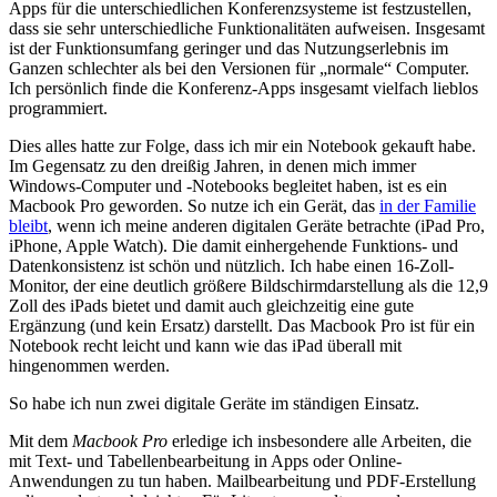
Apps für die unterschiedlichen Konferenzsysteme ist festzustellen,
dass sie sehr unterschiedliche Funktionalitäten aufweisen. Insgesamt
ist der Funktionsumfang geringer und das Nutzungserlebnis im
Ganzen schlechter als bei den Versionen für „normale“ Computer.
Ich persönlich finde die Konferenz-Apps insgesamt vielfach lieblos
programmiert.
Dies alles hatte zur Folge, dass ich mir ein Notebook gekauft habe.
Im Gegensatz zu den dreißig Jahren, in denen mich immer
Windows-Computer und -Notebooks begleitet haben, ist es ein
Macbook Pro geworden. So nutze ich ein Gerät, das
in der Familie
bleibt
, wenn ich meine anderen digitalen Geräte betrachte (iPad Pro,
iPhone, Apple Watch). Die damit einhergehende Funktions- und
Datenkonsistenz ist schön und nützlich. Ich habe einen 16-Zoll-
Monitor, der eine deutlich größere Bildschirmdarstellung als die 12,9
Zoll des iPads bietet und damit auch gleichzeitig eine gute
Ergänzung (und kein Ersatz) darstellt. Das Macbook Pro ist für ein
Notebook recht leicht und kann wie das iPad überall mit
hingenommen werden.
So habe ich nun zwei digitale Geräte im ständigen Einsatz.
Mit dem
Macbook Pro
erledige ich insbesondere alle Arbeiten, die
mit Text- und Tabellenbearbeitung in Apps oder Online-
Anwendungen zu tun haben. Mailbearbeitung und PDF-Erstellung