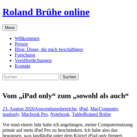
Zum
Roland Brühe online
Inhalt
springen
Menü
Willkommen
Person
Blog: Dinge, die mich beschäftigen
Forschung
Veröffentlichungen
Kontakt
Suchen
nach:
Vom „iPad only“ zum „sowohl als auch“
23. August 2020
Anwendungsbereiche
,
iPad
,
Mac
Computer
,
ipadonly
,
Macbook Pro
,
Notebook
,
Tablet
Roland Brühe
Vor rund einem Jahr habe ich angefangen, meine Computernutzung
primär auf mein iPad Pro zu beschränken. Ich habe also das
begonnen, was landläufig unter dem Kürzel
iPad only
firmiert.