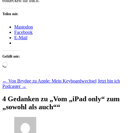
entdecken für mich.
Teilen mit:
Mastodon
Facebook
E-Mail
Gefällt mir:
Wird
geladen …
Beitragsnavigation
←
Von Brydge zu Apple: Mein Keyboardwechsel
Jetzt bin ich
Podcaster
→
4 Gedanken zu „
Vom „iPad only“ zum
„sowohl als auch“
“