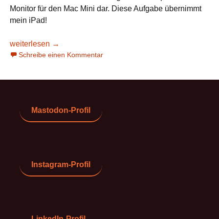
Monitor für den Mac Mini dar. Diese Aufgabe übernimmt
mein iPad!
Wenn Mac, dann auf dem iPad
weiterlesen
→
Schreibe einen Kommentar
Mastodon-Profil
Instagram-Profil
LinkedIn-Profil