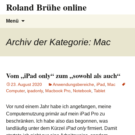
Roland Brühe online
Zum
Inhalt
springen
Suchen
Menü
nach:
Archiv der Kategorie: Mac
Vom „iPad only“ zum „sowohl als auch“
23. August 2020
Anwendungsbereiche
,
iPad
,
Mac
Computer
,
ipadonly
,
Macbook Pro
,
Notebook
,
Tablet
Vor rund einem Jahr habe ich angefangen, meine
Computernutzung primär auf mein iPad Pro zu
beschränken. Ich habe also das begonnen, was
landläufig unter dem Kürzel
iPad only
firmiert. Damit