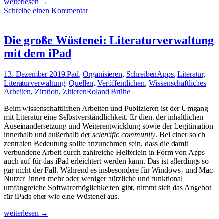
Mit
weiterlesen
→
Apple
Schreibe einen Kommentar
Mail
auf
dem
Die große Wüstenei: Literaturverwaltung
iPad
mit dem iPad
arbeiten
13. Dezember 2019
iPad
,
Organisieren
,
Schreiben
Apps
,
Literatur
,
Literaturverwaltung
,
Quellen
,
Veröffentlichen
,
Wissenschaftliches
Arbeiten
,
Zitation
,
Zitieren
Roland Brühe
Beim wissenschaftlichen Arbeiten und Publizieren ist der Umgang
mit Literatur eine Selbstverständlichkeit. Er dient der inhaltlichen
Auseinandersetzung und Weiterentwicklung sowie der Legitimation
innerhalb und außerhalb der
scientific community
. Bei einer solch
zentralen Bedeutung sollte anzunehmen sein, dass die damit
verbundene Arbeit durch zahlreiche Helferlein in Form von Apps
auch auf für das iPad erleichtert werden kann. Das ist allerdings so
gar nicht der Fall. Während es insbesondere für Windows- und Mac-
Nutzer_innen mehr oder weniger nützliche und funktional
umfangreiche Softwaremöglichkeiten gibt, nimmt sich das Angebot
für iPads eher wie eine Wüstenei aus.
Die
weiterlesen
→