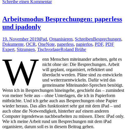
große
Schreibe einen Kommentar
Wüstenei:
Literaturverwaltung
mit
Arbeitsmodus Besprechungen: paperless
dem
und ipadonly
iPad
19. November 2019
iPad
,
Organisieren
,
Schreiben
Besprechungen
,
Dokumente
,
OCR
,
OneNote
,
paperless
,
papierlos
,
PDF
,
PDF
Expert
,
Sitzungen
,
Tischvorlage
Roland Brühe
W
enn Menschen miteinander arbeiten, geht es
nicht ohne sie: Die Besprechungen. Arbeit
will geplant, organisiert, reflektiert und
überdacht werden. Pläne sind zu entwickeln
und weiterzuentwickeln. Dafür wird das
gemeinsame Miteinander-Sprechen benötigt.
Wenn ich in Besprechungen hineingehe, geschieht das – zumindest
von meiner Seite aus – ohne Unterlagen, die ich in Papierform
mitbrächte. Und ich gehe auch aus Besprechungen ohne Papier
wieder heraus. Das alles funktioniert sehr gut mit dem iPad – und
auch ohne die Notwendigkeit, hinterher auf einem anderen
Computer irgendetwas nachbearbeiten zu müssen. Eben: iPad only.
Wie ich meine Arbeit rund um Besprechungen mit dem iPad
organisiere, darum soll es in diesem Beitrag gehen.