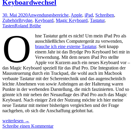
Keyboardwechsel
30. Mai 2020
Anwendungsbereiche
,
Apple
,
iPad
,
Schreiben
,
Zubehör
Brydge
,
Keyboard
,
Magic Keyboard
,
Tastatur
,
Tasten
Roland Brühe
O
hne Tastatur geht es nicht! Um mein iPad Pro als
ausschließliches Computergerät zu verwenden,
brauche ich eine externe Tastatur
. Seit knapp
einem Jahr ist das Brydge Pro Keyboard bei mir in
Verwendung. Mit dem neuen iPad Pro stellte
Apple vor Kurzem auch ein neues Keyboard vor –
das Magic Keyboard speziell für das iPad Pro. Die Integration der
Maussteuerung durch ein Trackpad, die wohl auch im Macbook
verbaute Tastatur mit der Scherentechnik und das augenscheinlich
leichte Abnehmen von sowie Anbringen an der Halterung waren
Punkte in der werbenden Darstellung, die mich faszinierten. Und so
gönnte ich mir neben der Neuauflage des iPad Pro auch das Magic
Keyboard. Nach einiger Zeit der Nutzung möchte ich hier meine
neue Tastatur mit meiner bisherigen vergleichen und der Frage
nachgehen, ob sich die Anschaffung gelohnt hat.
Von
weiterlesen
→
Brydge
Schreibe einen Kommentar
zu