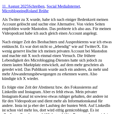
11. August 2025
Schreiben
,
Social Media
Internet
,
Microblogging
Roland Brühe
Als Twitter zu X wurde, habe ich nach einiger Bedenkzeit meinen
Account gelöscht und suchte eine Alternative. Von vielen Seiten
empfohlen wurde Mastodon. Das probierte ich also aus. Für meinen
Videopodcast habe ich auch gleich einen Account angelegt.
Nach einiger Zeit des Beobachters und Ausprobierens war ich etwas
enttäuscht. Es war dort nicht so „lebendig“ wie auf Twitter/X. Ein
wenig genervt löschte ich meinen privaten Account bei Mastodon
und machte mit X noch einmal einen Versuch. Die frühere
Lebendigkeit des Microblogging-Dienstes hatte sich jedoch zu
einem lauten Marktplatz entwickelt, auf dem mehr geschrien als
geredet wird. Das Publikum wurde auch ein anderes, da mehr und
mehr Abwanderungsbewegungen zu erkennen waren. Also
kündigte ich X wieder.
Es folgte eine Zeit der Abstinenz bzw. des Fokussierens auf
LinkedIn und Instagram. Aber es fehlt etwas. Mein privater
Instagram-Kanal ist sowieso etwas ruhiger gehalten, der andere ist
für den Videopodcast und dient mehr als Informationskanal für
andere. Insta ist ja eher der Laufsteg der bunten Welt. Auf LinkedIn
ist schon viel mehr los, dort wird eifrig gemicrobloggt. Es ist