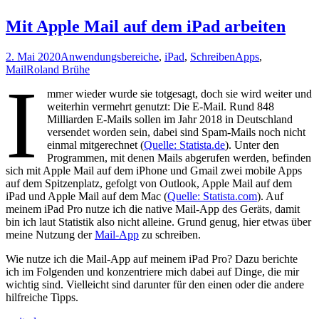
Apple:
Mein
Mit Apple Mail auf dem iPad arbeiten
Keyboardwechsel
2. Mai 2020
Anwendungsbereiche
,
iPad
,
Schreiben
Apps
,
Mail
Roland Brühe
I
mmer wieder wurde sie totgesagt, doch sie wird weiter und
weiterhin vermehrt genutzt: Die E-Mail. Rund 848
Milliarden E-Mails sollen im Jahr 2018 in Deutschland
versendet worden sein, dabei sind Spam-Mails noch nicht
einmal mitgerechnet (
Quelle: Statista.de
). Unter den
Programmen, mit denen Mails abgerufen werden, befinden
sich mit Apple Mail auf dem iPhone und Gmail zwei mobile Apps
auf dem Spitzenplatz, gefolgt von Outlook, Apple Mail auf dem
iPad und Apple Mail auf dem Mac (
Quelle: Statista.com
). Auf
meinem iPad Pro nutze ich die native Mail-App des Geräts, damit
bin ich laut Statistik also nicht alleine. Grund genug, hier etwas über
meine Nutzung der
Mail-App
zu schreiben.
Wie nutze ich die Mail-App auf meinem iPad Pro? Dazu berichte
ich im Folgenden und konzentriere mich dabei auf Dinge, die mir
wichtig sind. Vielleicht sind darunter für den einen oder die andere
hilfreiche Tipps.