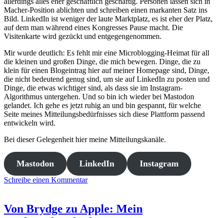
allerdings alles eher geschäftlich geschäftig. Personen lassen sich in
Macher-Position ablichten und schreiben einen markanten Satz ins
Bild. LinkedIn ist weniger der laute Marktplatz, es ist eher der Platz,
auf dem man während eines Kongresses Pause macht. Die
Visitenkarte wird gezückt und entgegengenommen.
Mir wurde deutlich: Es fehlt mir eine Microblogging-Heimat für all
die kleinen und großen Dinge, die mich bewegen. Dinge, die zu
klein für einen Blogeintrag hier auf meiner Homepage sind, Dinge,
die nicht bedeutend genug sind, um sie auf LinkedIn zu posten und
Dinge, die etwas wichtiger sind, als dass sie im Instagram-
Algorithmus untergehen. Und so bin ich wieder bei Mastodon
gelandet. Ich gehe es jetzt ruhig an und bin gespannt, für welche
Seite meines Mitteilungsbedürfnisses sich diese Plattform passend
entwickeln wird.
Bei dieser Gelegenheit hier meine Mitteilungskanäle.
Mastodon
LinkedIn
Instagram
Schreibe einen Kommentar
Von Brydge zu Apple: Mein