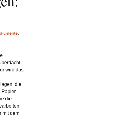
en:
okumente
,
ie
 überdacht
ür wird das
lagen, die
 Papier
ne die
earbeiten
n mit dem