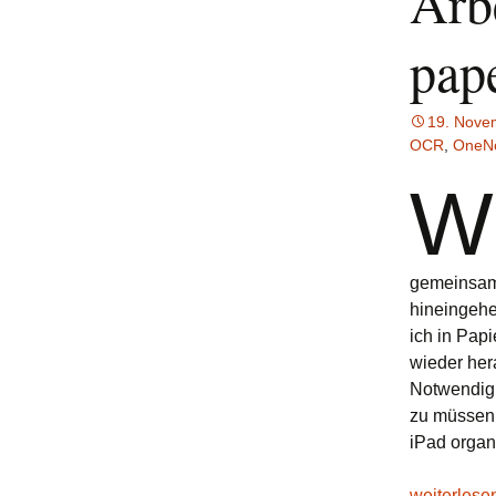
Arb
pap
19. Nove
OCR
,
OneN
W
gemeinsam
hineingehe
ich in Pap
wieder her
Notwendigk
zu müssen.
iPad organ
Arbeitsmod
weiterles