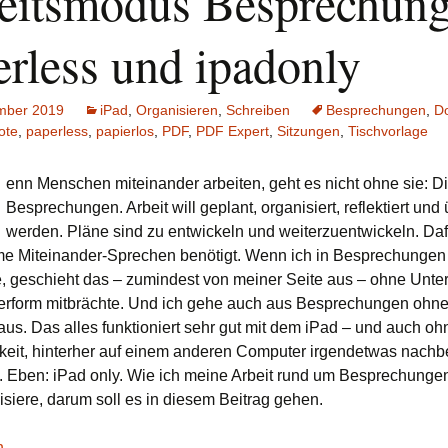
eitsmodus Besprechung
erless und ipadonly
mber 2019
iPad
,
Organisieren
,
Schreiben
Besprechungen
,
D
ote
,
paperless
,
papierlos
,
PDF
,
PDF Expert
,
Sitzungen
,
Tischvorlage
enn Menschen miteinander arbeiten, geht es nicht ohne sie: D
Besprechungen. Arbeit will geplant, organisiert, reflektiert und
werden. Pläne sind zu entwickeln und weiterzuentwickeln. Daf
e Miteinander-Sprechen benötigt. Wenn ich in Besprechungen
, geschieht das – zumindest von meiner Seite aus – ohne Unter
ierform mitbrächte. Und ich gehe auch aus Besprechungen ohne
aus. Das alles funktioniert sehr gut mit dem iPad – und auch oh
eit, hinterher auf einem anderen Computer irgendetwas nachb
 Eben: iPad only. Wie ich meine Arbeit rund um Besprechunge
isiere, darum soll es in diesem Beitrag gehen.
us Besprechungen: paperless und ipadonly
en
→