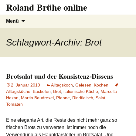
Roland Brühe online
Zum
Inhalt
springen
Suchen
Menü
nach:
Schlagwort-Archiv: Brot
Brotsalat und der Konsistenz-Dissens
2. Januar 2019
Alltagskoch
,
Gelesen
,
Kochen
Alltagsküche
,
Backofen
,
Brot
,
italienische Küche
,
Marcella
Hazan
,
Martin Baudrexel
,
Pfanne
,
Rindfleisch
,
Salat
,
Tomaten
Eine elegante Art, die Reste des nicht mehr ganz so
frischen Brots zu verwerten, ist immer noch die
Verwendung als Hauptdarsteller im Brotsalat. Und