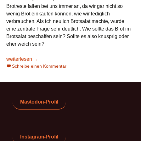
Brotreste fallen bei uns immer an, da wir gar nicht so
wenig Brot einkaufen können, wie wir lediglich
verbrauchen. Als ich neulich Brotsalat machte, wurde
eine zentrale Frage sehr deutlich: Wie sollte das Brot im
Brotsalat beschaffen sein? Sollte es also knusprig oder
eher weich sein?
Brotsalat und der Konsistenz-Dissens
weiterlesen
→
Schreibe einen Kommentar
Mastodon-Profil
Instagram-Profil