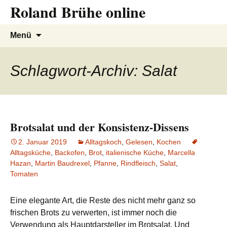
Roland Brühe online
Zum
Inhalt
springen
Suchen
Menü
nach:
Schlagwort-Archiv: Salat
Brotsalat und der Konsistenz-Dissens
2. Januar 2019
Alltagskoch
,
Gelesen
,
Kochen
Alltagsküche
,
Backofen
,
Brot
,
italienische Küche
,
Marcella
Hazan
,
Martin Baudrexel
,
Pfanne
,
Rindfleisch
,
Salat
,
Tomaten
Eine elegante Art, die Reste des nicht mehr ganz so
frischen Brots zu verwerten, ist immer noch die
Verwendung als Hauptdarsteller im Brotsalat. Und