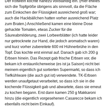
Der Rotwein kochte nahezu vollständig ein. (Hier erwies
sich die Topfgröße übrigens als sinnvoll, da die Fläche
zum Einkochen der Flüssigkeit ausreichend groß war;
auch die Hackbällchen hatten vorher ausreichend Platz
zum Braten.) Anschließend kamen eine kleine Dose
gehackte Tomaten, etwas Zucker für die
Säureabmilderung, zwei Lorbeerblätter (ich hatte leider
nur getrocknete zur Hand, die jedoch aromatisch waren)
und kurz vorher zubereitete 600 ml Hühnerbrühe in den
Topf. Das kochte erst einmal auf. Danach gab ich 200 g
Erbsen hinein. Das Rezept gab frische Erbsen vor, die
bekam ich erstaunlicherweise (es ist ja Saison) nicht bei
meinem eigentlich gut sortierten Supermarkt, so dass ich
Tiefkühlware (die auch gut ist) verwendete. TK-Erbsen
werden unaufgetaut verarbeitet, so dass ich sie in die
kochende Flüssigkeit gab und abwartete, dass sie erneut
zu kochen begann. Erst dann kamen 250 g Makkaroni
hinzu (die eigentlich vorgesehenen Casarecce bekam ich
ebenfalls nicht beim Einkauf).