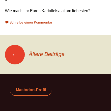
Wie macht Ihr Euren Kartoffelsalat am liebesten?
Schreibe einen Kommentar
Beitragsnavigation
←
Ältere Beiträge
Mastodon-Profil