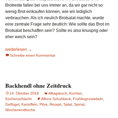
Brotreste fallen bei uns immer an, da wir gar nicht so
wenig Brot einkaufen können, wie wir lediglich
verbrauchen. Als ich neulich Brotsalat machte, wurde
eine zentrale Frage sehr deutlich: Wie sollte das Brot im
Brotsalat beschaffen sein? Sollte es also knusprig oder
eher weich sein?
Brotsalat und der Konsistenz-Dissens
weiterlesen
→
Schreibe einen Kommentar
Backhendl ohne Zeitdruck
14. Oktober 2018
Alltagskoch
,
Kochen
,
Küchenschlacht
Alfons Schuhbeck
,
Frühlingszwiebeln
,
Geflügel
,
Kartoffeln
,
Pilze
,
Rezept
,
Salat
,
Spinat
,
Wochenendküche