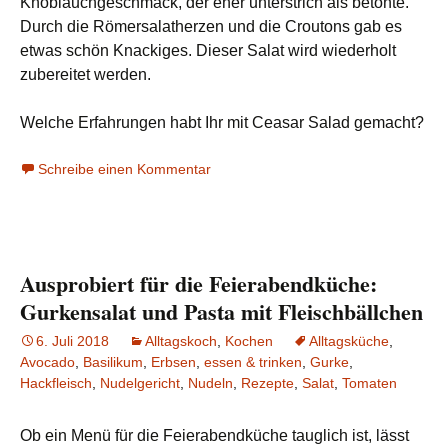
Knoblauchgeschmack, der eher unterstrich als betonte.
Durch die Römersalatherzen und die Croutons gab es
etwas schön Knackiges. Dieser Salat wird wiederholt
zubereitet werden.
Welche Erfahrungen habt Ihr mit Ceasar Salad gemacht?
Schreibe einen Kommentar
Ausprobiert für die Feierabendküche:
Gurkensalat und Pasta mit Fleischbällchen
6. Juli 2018
Alltagskoch
,
Kochen
Alltagsküche
,
Avocado
,
Basilikum
,
Erbsen
,
essen & trinken
,
Gurke
,
Hackfleisch
,
Nudelgericht
,
Nudeln
,
Rezepte
,
Salat
,
Tomaten
Ob ein Menü für die Feierabendküche tauglich ist, lässt