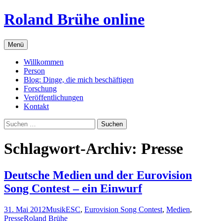
Zum
Roland Brühe online
Inhalt
springen
Menü
Willkommen
Person
Blog: Dinge, die mich beschäftigen
Forschung
Veröffentlichungen
Kontakt
Suchen
nach:
Schlagwort-Archiv: Presse
Deutsche Medien und der Eurovision
Song Contest – ein Einwurf
31. Mai 2012
Musik
ESC
,
Eurovision Song Contest
,
Medien
,
Presse
Roland Brühe